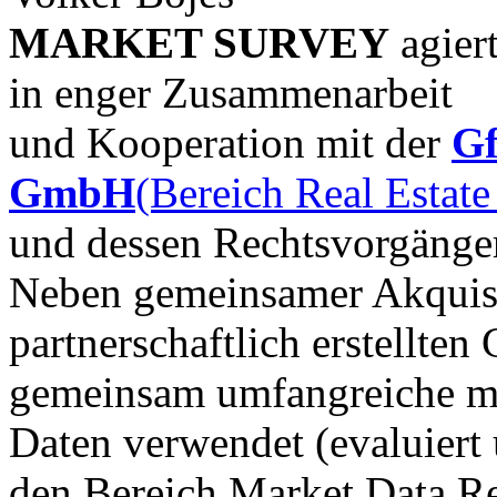
MARKET SURVEY
agier
in enger Zusammenarbeit
und Kooperation mit der
G
GmbH
(Bereich Real Estate
und dessen Rechtsvorgäng
Neben gemeinsamer Akquisi
partnerschaftlich erstellte
gemeinsam umfangreiche m
Daten verwendet (evaluiert 
den Bereich Market Data Re